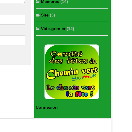
Membres
(14)
Site
(3)
Vide-grenier
(12)
Connexion