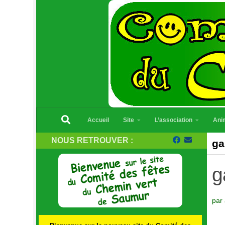
Skip to content
Accueil
Site
L’association
Ani
NOUS RETROUVER :
ga
g
par