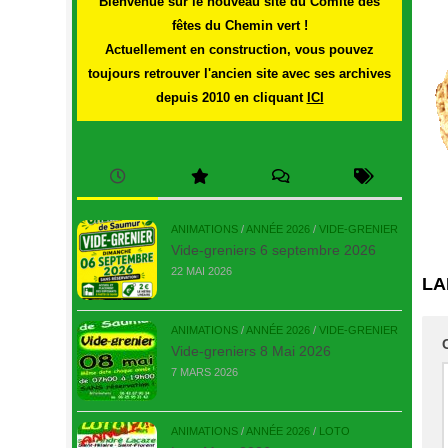
Bienvenue sur le nouveau site du Comité des
fêtes du Chemin vert !
Actuellement en construction, vous pouvez
toujours retrouver l'ancien site avec ses archives
depuis 2010 en cliquant
ICI
ANIMATIONS
/
ANNÉE 2026
/
VIDE-GRENIER
Vide-greniers 6 septembre 2026
22 MAI 2026
LA
ANIMATIONS
/
ANNÉE 2026
/
VIDE-GRENIER
Vide-greniers 8 Mai 2026
7 MARS 2026
ANIMATIONS
/
ANNÉE 2026
/
LOTO