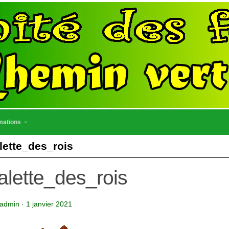
mations
lette_des_rois
alette_des_rois
admin
·
1 janvier 2021