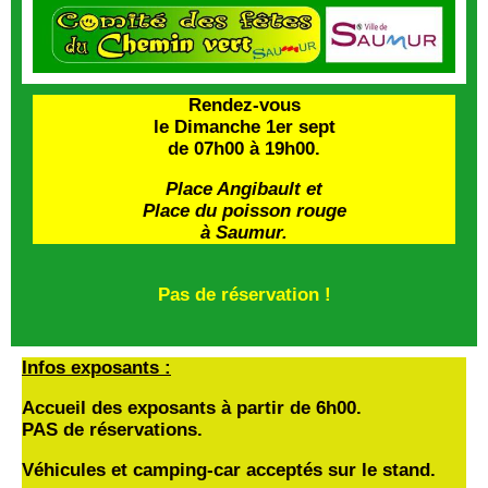
Rendez-vous
le Dimanche 1er sept
de 07h00 à 19h00.
Place Angibault et
Place du poisson rouge
à Saumur.
Pas de réservation !
Infos exposants :
Accueil des exposants à partir de 6h00.
PAS de réservations.
Véhicules et camping-car acceptés sur le stand.