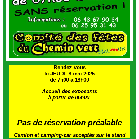
Rendez-vous
le
JEUDI
8 mai 2025
de 7h00 à 18h00
Accueil des exposants
à partir de 06h00.
Pas de réservation préalable
Camion et camping-car acceptés sur le stand