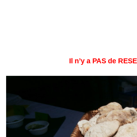
de 08h00 à 19
Place Angibau
et place du poisso
au Chemin Vert de
150 exposant
Il n’y a PAS de RES