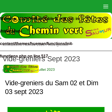
Skip to content
Warning
: Undefined variable $_img_src in
/htdocs/wp-
content/themes/hueman/functions/init-
Animations
/
Année 2023
/
Vide-grenier
functions.php
on line
517
Vide-greniers Sept 2023
par
Administrateur
·
8 juillet 2023
Vide-greniers du Sam 02 et Dim
03 sept 2023