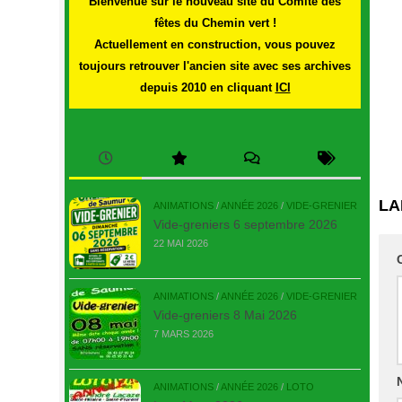
Bienvenue sur le nouveau site du Comité des
fêtes du Chemin vert !
Actuellement en construction, vous pouvez
toujours retrouver l'ancien site avec ses archives
depuis 2010 en cliquant
ICI
LA
ANIMATIONS
/
ANNÉE 2026
/
VIDE-GRENIER
Vide-greniers 6 septembre 2026
22 MAI 2026
ANIMATIONS
/
ANNÉE 2026
/
VIDE-GRENIER
Vide-greniers 8 Mai 2026
7 MARS 2026
ANIMATIONS
/
ANNÉE 2026
/
LOTO