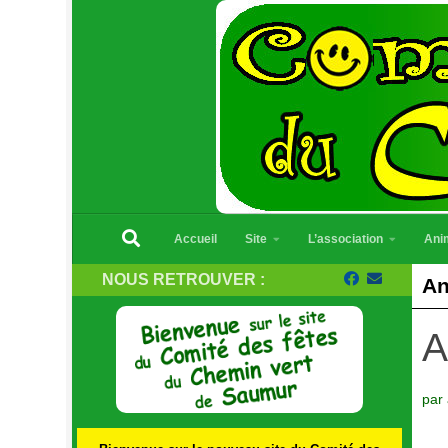
Skip to content
Accueil
Site
L’association
Ani
NOUS RETROUVER :
An
A
par