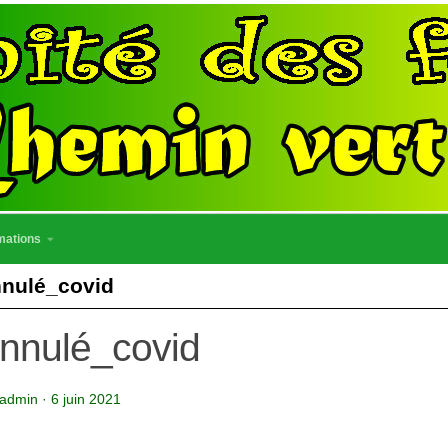
mations
nulé_covid
nnulé_covid
admin
·
6 juin 2021