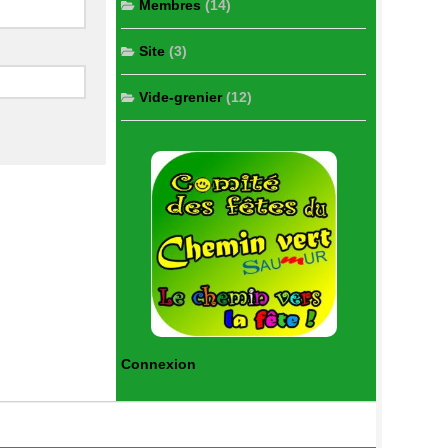
Membres
(14)
Site
(3)
Vide-grenier
(12)
Connexion