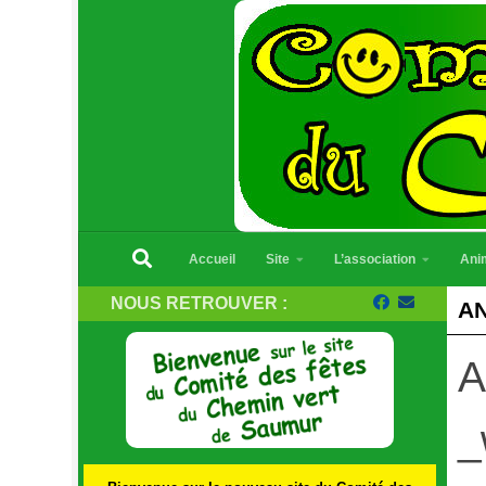
Skip to content
Accueil
Site
L’association
Ani
NOUS RETROUVER :
AN
A
_