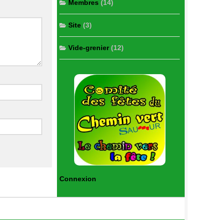
Membres
(14)
Site
(3)
Vide-grenier
(12)
Connexion