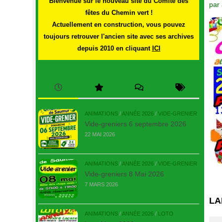
Bienvenue sur le nouveau site du Comité des
par
fêtes du Chemin vert !
Actuellement en construction, vous pouvez
toujours retrouver l'ancien site avec ses archives
depuis 2010 en cliquant
ICI
ANIMATIONS
/
ANNÉE 2026
/
VIDE-GRENIER
Vide-greniers 6 septembre 2026
22 MAI 2026
ANIMATIONS
/
ANNÉE 2026
/
VIDE-GRENIER
Vide-greniers 8 Mai 2026
7 MARS 2026
LA
ANIMATIONS
/
ANNÉE 2026
/
LOTO