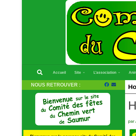
Skip to content
Accueil
Site
L’association
Ani
NOUS RETROUVER :
Ho
H
par