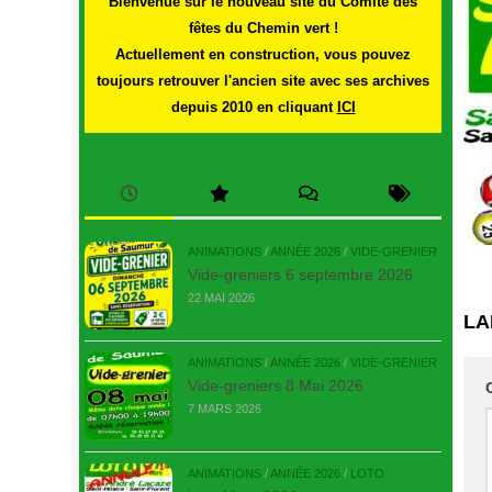
Bienvenue sur le nouveau site du Comité des
fêtes du Chemin vert !
Actuellement en construction, vous pouvez
toujours retrouver l'ancien site avec ses archives
depuis 2010 en cliquant
ICI
ANIMATIONS
/
ANNÉE 2026
/
VIDE-GRENIER
Vide-greniers 6 septembre 2026
22 MAI 2026
LA
ANIMATIONS
/
ANNÉE 2026
/
VIDE-GRENIER
Vide-greniers 8 Mai 2026
7 MARS 2026
ANIMATIONS
/
ANNÉE 2026
/
LOTO