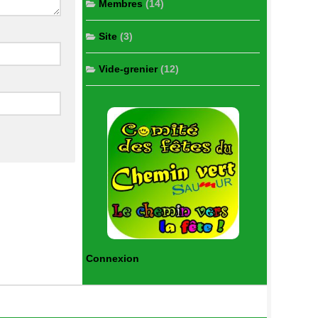
Membres
(14)
Site
(3)
Vide-grenier
(12)
Connexion