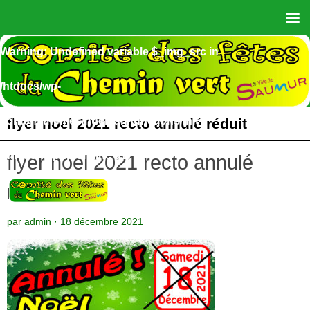
Skip to content
Warning
: Undefined variable $_img_src in
/htdocs/wp-
content/themes/hueman/functions/init-
flyer noel 2021 recto annulé réduit
functions.php
on line
517
flyer noel 2021 recto annulé
réduit
par
admin
·
18 décembre 2021