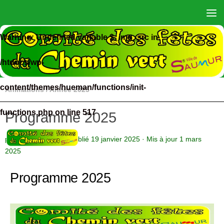
Skip to content
Warning
: Undefined variable $_img_src in
/htdocs/wp-
content/themes/hueman/functions/init-
Animations
/
Année 2025
functions.php
on line
517
Programme 2025
par
Administrateur
· Publié
19 janvier 2025
· Mis à jour
1 mars
2025
Programme 2025