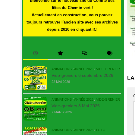
Bienvenue sur le nouveau site du Comité des
fêtes du Chemin vert !
Actuellement en construction, vous pouvez
toujours retrouver l'ancien site avec ses archives
depuis 2010 en cliquant
ICI
ANIMATIONS
/
ANNÉE 2026
/
VIDE-GRENIER
Vide-greniers 6 septembre 2026
LA
22 MAI 2026
ANIMATIONS
/
ANNÉE 2026
/
VIDE-GRENIER
Vide-greniers 8 Mai 2026
7 MARS 2026
ANIMATIONS
/
ANNÉE 2026
/
LOTO