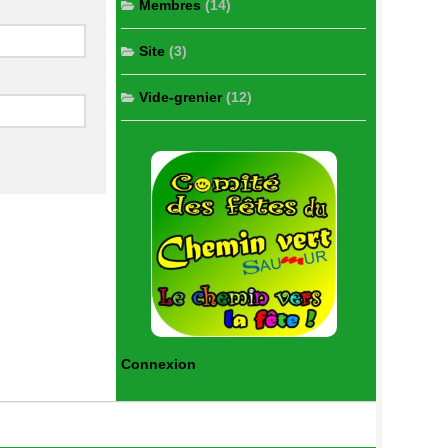
Membres
(14)
Site
(3)
Vide-grenier
(12)
Connexion