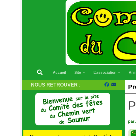
Skip to content
Accueil
Site
L’association
Ani
NOUS RETROUVER :
Pr
P
par