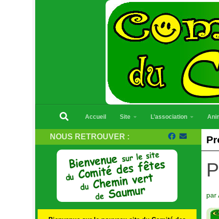
Skip to content
Accueil
Site
L’association
Ani
NOUS RETROUVER :
Pr
P
par