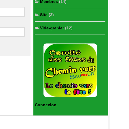
Membres
(14)
Site
(3)
Vide-grenier
(12)
Connexion