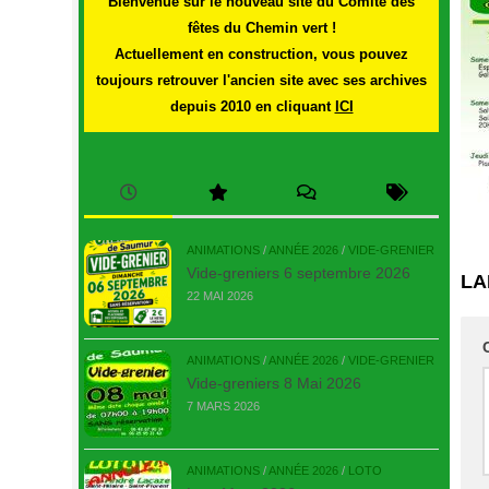
Bienvenue sur le nouveau site du Comité des
fêtes du Chemin vert !
Actuellement en construction, vous pouvez
toujours retrouver l'ancien site avec ses archives
depuis 2010 en cliquant
ICI
ANIMATIONS
/
ANNÉE 2026
/
VIDE-GRENIER
Vide-greniers 6 septembre 2026
LA
22 MAI 2026
ANIMATIONS
/
ANNÉE 2026
/
VIDE-GRENIER
Vide-greniers 8 Mai 2026
7 MARS 2026
ANIMATIONS
/
ANNÉE 2026
/
LOTO